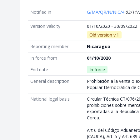
Notified in
G/MA/QR/N/NIC/4
03/11/
Version validity
01/10/2020 - 30/09/2022
Old version v.1
Reporting member
Nicaragua
In force from
01/10/2020
End date
In force
General description
Prohibición a la venta o e
Popular Democrática de 
National legal basis
Circular Técnica CT/076/20
prohibiciones sobre merc
exportadas a la Repúblic
Corea.
Art 6 del Código Aduaner
(CAUCA), Art. 5 y Art. 639