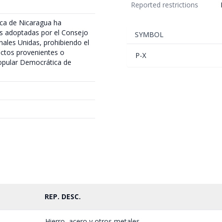
Reported restrictions
lica de Nicaragua ha
es adoptadas por el Consejo
SYMBOL
nales Unidas, prohibiendo el
uctos provenientes o
P-X
Popular Democrática de
REP. DESC.
Hierro, acero y otros metales