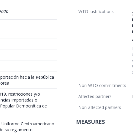
2020
WTO justifications
xportación hacia la República
Corea
Non-WTO commitments
19, restricciones y/o
Affected partners
ancías importadas o
a Popular Democrática de
Non-affected partners
MEASURES
o Uniforme Centroamericano
 de su reglamento