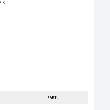
P-X
PART.