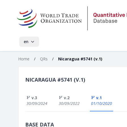
en
Home
/
QRs
/
Nicaragua #5741 (v.1)
NICARAGUA #5741 (V.1)
v.3
v.2
v.1
30/09/2024
30/09/2022
01/10/2020
BASE DATA