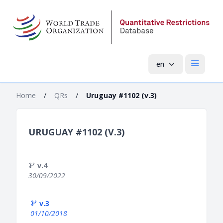
en
Open mai
Home
/
QRs
/
Uruguay #1102 (v.3)
URUGUAY #1102 (V.3)
v.4
30/09/2022
v.3
01/10/2018