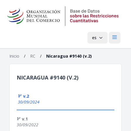
es
Menú pri
Inicio
/
RC
/
Nicaragua #9140 (v.2)
NICARAGUA #9140 (V.2)
v.2
30/09/2024
v.1
30/09/2022