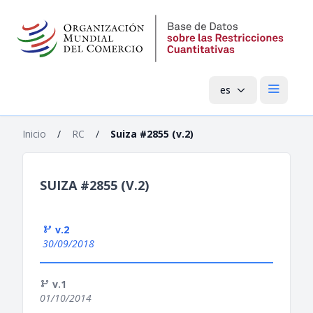
es
Menú pri
Inicio
/
RC
/
Suiza #2855 (v.2)
SUIZA #2855 (V.2)
v.2
30/09/2018
v.1
01/10/2014