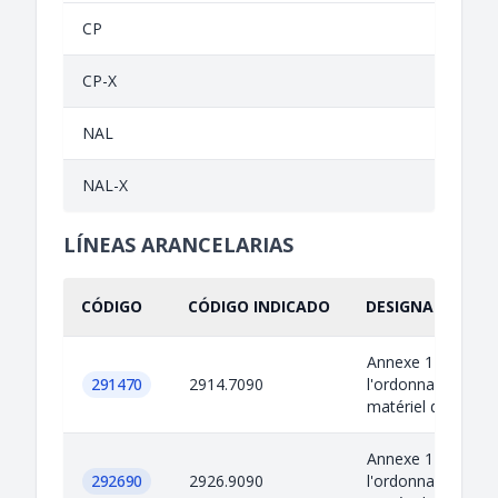
CP
CP-X
NAL
NAL-X
LÍNEAS ARANCELARIAS
CÓDIGO
CÓDIGO INDICADO
DESIGNACIÓN IN
Annexe 1 de
291470
2914.7090
l'ordonnance sur l
matériel de guerr
Annexe 1 de
292690
2926.9090
l'ordonnance sur l