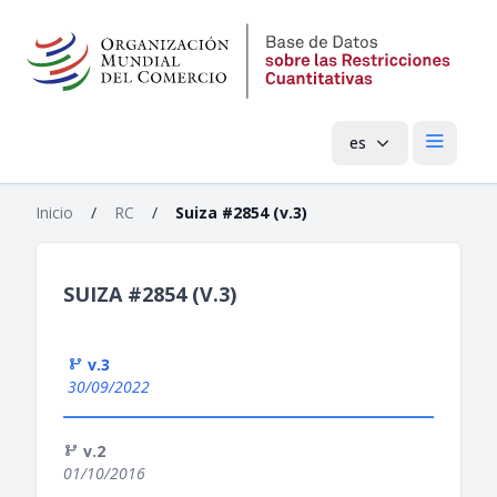
es
Menú pri
Inicio
/
RC
/
Suiza #2854 (v.3)
SUIZA #2854 (V.3)
v.3
30/09/2022
v.2
01/10/2016