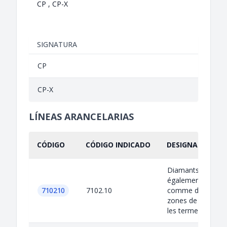
CP , CP-X
SIGNATURA
CP
CP-X
LÍNEAS ARANCELARIAS
CÓDIGO
CÓDIGO INDICADO
DESIGNACIÓN IN
Diamants bruts,
également connu
710210
7102.10
comme diamants
zones de conflits,
les termes de l'acc