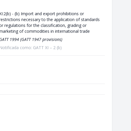
XI:2(b) - (b) Import and export prohibitions or
restrictions necessary to the application of standards
or regulations for the classification, grading or
marketing of commodities in international trade
GATT 1994 (GATT 1947 provisions)
Notificada como: GATT XI – 2 (b)