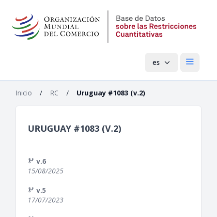
es
Menú pri
Inicio
/
RC
/
Uruguay #1083 (v.2)
URUGUAY #1083 (V.2)
v.6
15/08/2025
v.5
17/07/2023