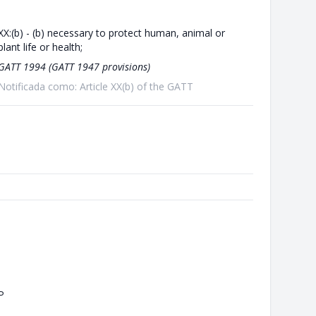
XX:(b) - (b) necessary to protect human, animal or
plant life or health;
GATT 1994 (GATT 1947 provisions)
Notificada como: Article XX(b) of the GATT
P