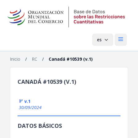
es
Menú pri
Inicio
/
RC
/
Canadá #10539 (v.1)
CANADÁ #10539 (V.1)
v.1
30/09/2024
DATOS BÁSICOS