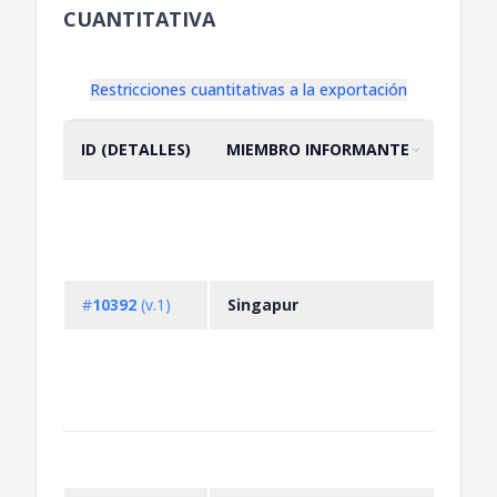
CUANTITATIVA
Restricciones cuantitativas a la exportación
ID (DETALLES)
MIEMBRO INFORMANTE
DESC
ORDENAR POR
ASCENDENTE
Non-
auto
licen
impo
expor
#
10392
(v.1)
Singapur
activ
ingre
conta
psyc
subs
Non-
auto