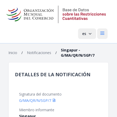
es
Menú pri
Singapur -
Inicio
/
Notificaciones
/
G/MA/QR/N/SGP/7
DETALLES DE LA NOTIFICACIÓN
Signatura del documento
G/MA/QR/N/SGP/7
Miembro informante
Singapur