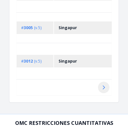
drug
Non-
licen
#
3005
(v.5)
Singapur
of ps
subs
Prohi
impor
#
3012
(v.5)
Singapur
distr
retai
Toba
Siguiente
OMC RESTRICCIONES CUANTITATIVAS