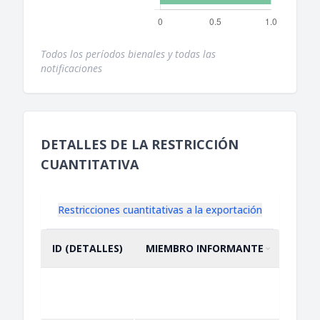
Todos los períodos bienales y todas las
notificaciones
DETALLES DE LA RESTRICCIÓN
CUANTITATIVA
Restricciones cuantitativas a la exportación
ID (DETALLES)
MIEMBRO INFORMANTE
DESC
ORDENAR POR
ASCENDENTE
Non-
auto
licen