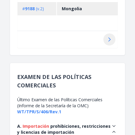
licen
#
9188
(v.2)
Mongolia
impo
of al
beve
Siguiente
EXAMEN DE LAS POLÍTICAS
COMERCIALES
Último Examen de las Políticas Comerciales
(Informe de la Secretaría de la OMC)
WT/TPR/S/406/Rev.1
A.
Importación
prohibiciones, restricciones
y licencias de importación