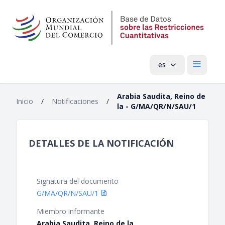
es
Menú pri
Arabia Saudita, Reino de
Inicio
/
Notificaciones
/
la - G/MA/QR/N/SAU/1
DETALLES DE LA NOTIFICACIÓN
Signatura del documento
G/MA/QR/N/SAU/1
Miembro informante
Arabia Saudita, Reino de la