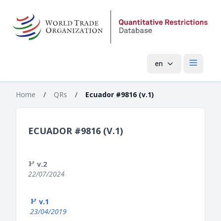
en
Open mai
Home
/
QRs
/
Ecuador #9816 (v.1)
ECUADOR #9816 (V.1)
v.2
22/07/2024
v.1
23/04/2019