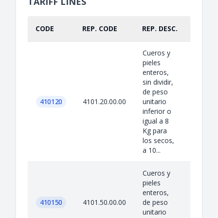
TARIFF LINES
CODE
REP. CODE
REP. DESC.
PART.
Cueros y
pieles
enteros,
sin dividir,
de peso
410120
4101.20.00.00
unitario
inferior o
igual a 8
Kg para
los secos,
a 10...
Cueros y
pieles
enteros,
410150
4101.50.00.00
de peso
unitario