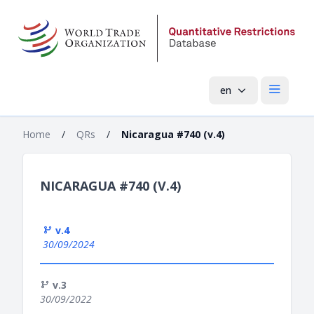
en
Open mai
Home
/
QRs
/
Nicaragua #740 (v.4)
NICARAGUA #740 (V.4)
v.4
30/09/2024
v.3
30/09/2022