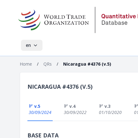
en
Home
/
QRs
/
Nicaragua #4376 (v.5)
NICARAGUA #4376 (V.5)
v.5
v.4
v.3
30/09/2024
30/09/2022
01/10/2020
0
BASE DATA