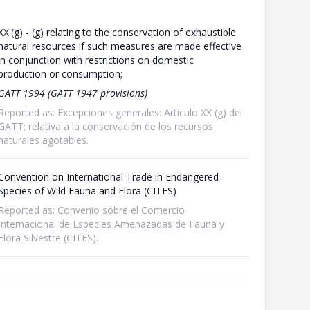
XX:(g) - (g) relating to the conservation of exhaustible
natural resources if such measures are made effective
in conjunction with restrictions on domestic
production or consumption;
GATT 1994 (GATT 1947 provisions)
Reported as: Excepciones generales: Artículo XX (g) del
GATT; relativa a la conservación de los recursos
naturales agotables.
Convention on International Trade in Endangered
Species of Wild Fauna and Flora (CITES)
Reported as: Convenio sobre el Comercio
Internacional de Especies Amenazadas de Fauna y
Flora Silvestre (CITES).