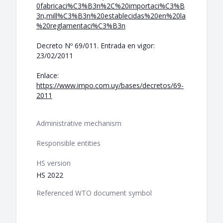
0fabricaci%C3%B3n%2C%20importaci%C3%B
3n,mill%C3%B3n%20establecidas%20en%20la
%20reglamentaci%C3%B3n
Decreto Nº 69/011. Entrada en vigor:
23/02/2011
Enlace:
https://www.impo.com.uy/bases/decretos/69-
2011
Administrative mechanism
Responsible entities
HS version
HS 2022
Referenced WTO document symbol