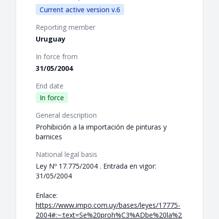
Current active version v.6
Reporting member
Uruguay
In force from
31/05/2004
End date
In force
General description
Prohibición a la importación de pinturas y
barnices
National legal basis
Ley Nº 17.775/2004 . Entrada en vigor:
31/05/2004
Enlace:
https://www.impo.com.uy/bases/leyes/17775-
2004#:~:text=Se%20proh%C3%ADbe%20la%2