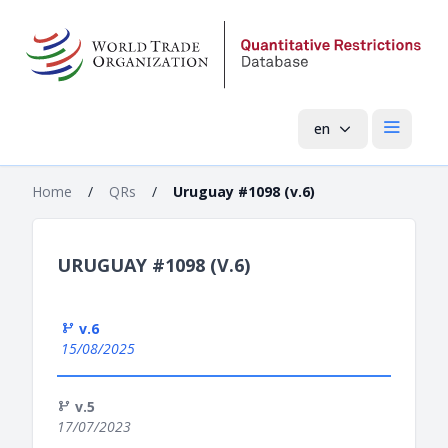
en
Open mai
Home
/
QRs
/
Uruguay #1098 (v.6)
URUGUAY #1098 (V.6)
v.6
15/08/2025
v.5
17/07/2023