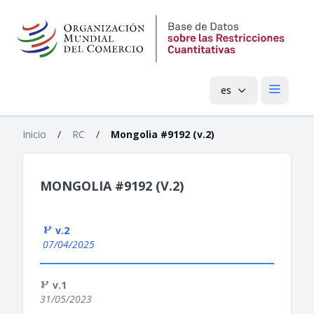
es
Menú pri
Inicio
/
RC
/
Mongolia #9192 (v.2)
MONGOLIA #9192 (V.2)
v.2
07/04/2025
v.1
31/05/2023