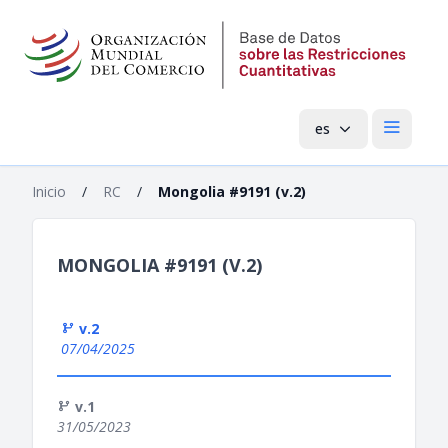
es
Menú pri
Inicio
/
RC
/
Mongolia #9191 (v.2)
MONGOLIA #9191 (V.2)
v.2
07/04/2025
v.1
31/05/2023