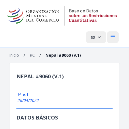
es
Menú pri
Inicio
/
RC
/
Nepal #9060 (v.1)
NEPAL #9060 (V.1)
v.1
26/04/2022
DATOS BÁSICOS