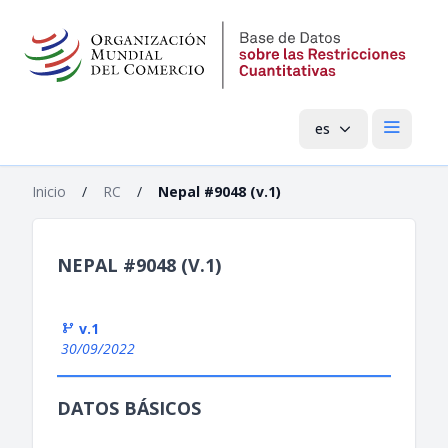
es
Menú pri
Inicio
/
RC
/
Nepal #9048 (v.1)
NEPAL #9048 (V.1)
v.1
30/09/2022
DATOS BÁSICOS