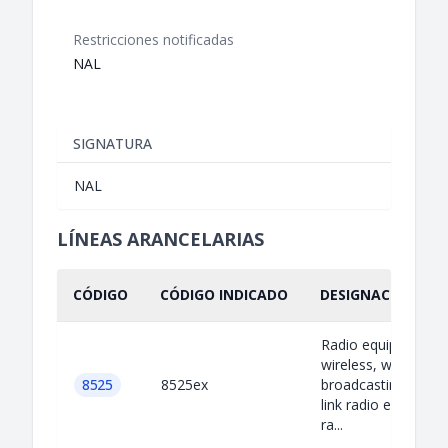
Restricciones notificadas
NAL
SIGNATURA
NAL
LÍNEAS ARANCELARIAS
CÓDIGO
CÓDIGO INDICADO
DESIGNACIÓN IND
Radio equipment s
wireless, walkie-talk
8525
8525ex
broadcasting receiv
link radio equipment
ra...