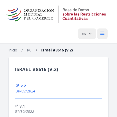
es
Menú pri
Inicio
/
RC
/
Israel #8616 (v.2)
ISRAEL #8616 (V.2)
v.2
30/09/2024
v.1
01/10/2022