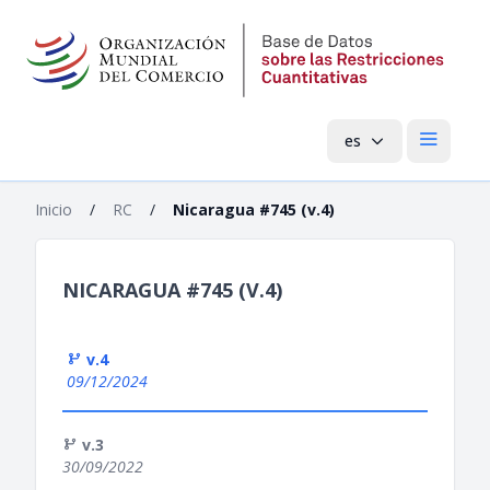
es
Menú pri
Inicio
/
RC
/
Nicaragua #745 (v.4)
NICARAGUA #745 (V.4)
v.4
09/12/2024
v.3
30/09/2022