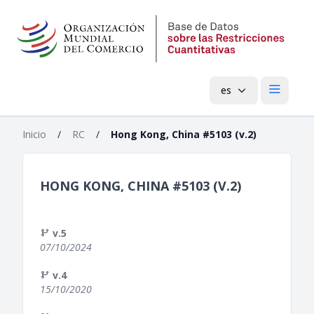
es
Menú pri
Inicio
/
RC
/
Hong Kong, China #5103 (v.2)
HONG KONG, CHINA #5103 (V.2)
v.5
07/10/2024
v.4
15/10/2020