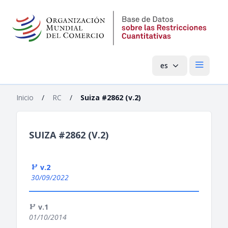
es
Menú pri
Inicio
/
RC
/
Suiza #2862 (v.2)
SUIZA #2862 (V.2)
v.2
30/09/2022
v.1
01/10/2014