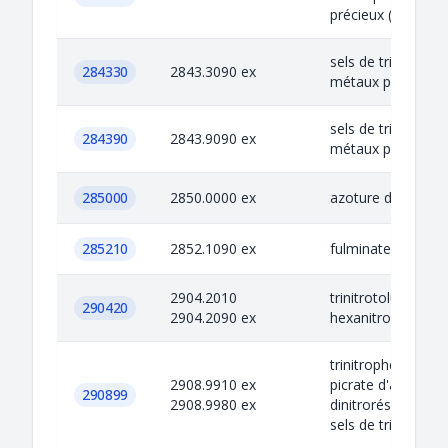
précieux (picrates)
sels de trinitroph
284330
2843.3090 ex
métaux précieux (
sels de trinitroph
284390
2843.9090 ex
métaux précieux (
285000
2850.0000 ex
azoture de plomb
285210
2852.1090 ex
fulminate de mer
2904.2010
trinitrotoluène
290420
2904.2090 ex
hexanitrostilbène
trinitrophénol (aci
2908.9910 ex
picrate d'ammoni
290899
2908.9980 ex
dinitrorésorcinate
sels de trinitro...