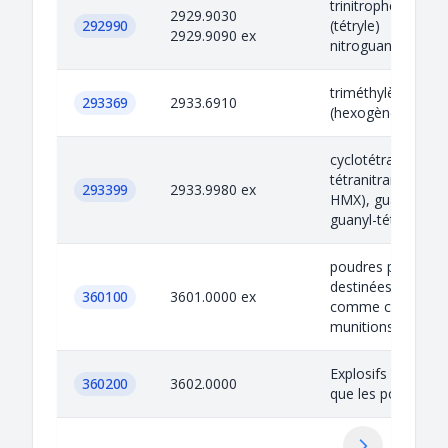
trinitrophénylméth
2929.9030
292990
(tétryle)
2929.9090 ex
nitroguanidine
triméthylènetrinit
293369
2933.6910
(hexogène)
cyclotétraméthyl
tétranitramine (o
293399
2933.9980 ex
HMX), guanyl-nit
guanyl-tétrazène
poudres propulsiv
destinées à être ut
360100
3601.0000 ex
comme composan
munitions ou pou
Explosifs préparés
360200
3602.0000
que les poudres p