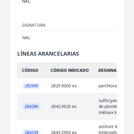
NAL
SIGNATURA
NAL
LÍNEAS ARANCELARIAS
CÓDIGO
CÓDIGO INDICADO
DESIGNACIÓN IN
282990
2829.9000 ex
perchlorate d'a
sulfocyanure (thi
284290
2842.9020 ex
de plomb, fulmina
métaux lourds
azoture d'argent, 
284329
2843.2900 ex
trinitrophénol de