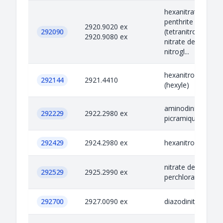
hexanitrate de ma
penthrite
2920.9020 ex
292090
(tetranitropentaery
2920.9080 ex
nitrate de diglyco
nitrogl...
hexanitrodiphény
292144
2921.4410
(hexyle)
aminodinitrophéno
292229
2922.2980 ex
picramique)
292429
2924.2980 ex
hexanitrodiphény
nitrate de guanidi
292529
2925.2990 ex
perchlorate de gu
292700
2927.0090 ex
diazodinitrophéno