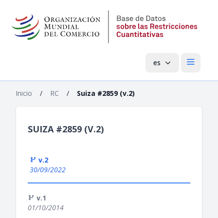
es
Menú pri
Inicio
/
RC
/
Suiza #2859 (v.2)
SUIZA #2859 (V.2)
v.2
30/09/2022
v.1
01/10/2014