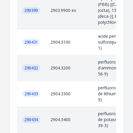
(PBB) [(CAS 2785
290399
2903.9900 ex
(octa), 13654-09-
(deca-)]; biphényl
polychlorés (P...
acide perfluorooc
290431
2904.3100
sulfonique (CAS 1
1)
perfluorooctane s
290432
2904.3200
d'ammonium (CAS
56-9)
perfluorooctane s
290433
2904.3300
de lithium (CAS 2
5)
perfluorooctane s
290434
2904.3400
de potassium (CA
39-3)