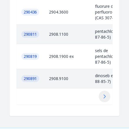
fluorure de
290436
2904.3600
perfluorooctane s
(CAS 307-35-7)
pentachlorophéno
290811
2908.1100
87-86-5)
sels de
290819
2908.1900 ex
pentachlorophéno
87-86-5)
dinoseb et ses sel
290891
2908.9100
88-85-7)
Siguiente