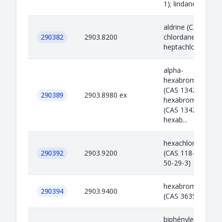
1); lindane (CAS 5
aldrine (CAS 309-0
290382
2903.8200
chlordane (CAS 57
heptachlore (CAS 
alpha-
hexabromocyclod
(CAS 134237-50-6)
290389
2903.8980 ex
hexabromocyclod
(CAS 134237-51-7)
hexab...
hexachlorobenzèn
290392
2903.9200
(CAS 118-74-1); 
50-29-3)
hexabromobiphén
290394
2903.9400
(CAS 36355-01-8)
biphényles polyb