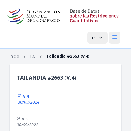
es
Menú pri
Inicio
/
RC
/
Tailandia #2663 (v.4)
TAILANDIA #2663 (V.4)
v.4
30/09/2024
v.3
30/09/2022