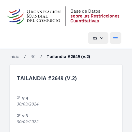
es
Menú pri
Inicio
/
RC
/
Tailandia #2649 (v.2)
TAILANDIA #2649 (V.2)
v.4
30/09/2024
v.3
30/09/2022