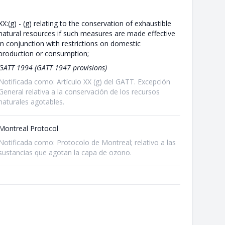
XX:(g) - (g) relating to the conservation of exhaustible
natural resources if such measures are made effective
in conjunction with restrictions on domestic
production or consumption;
GATT 1994 (GATT 1947 provisions)
Notificada como: Artículo XX (g) del GATT. Excepción
General relativa a la conservación de los recursos
naturales agotables.
Montreal Protocol
Notificada como: Protocolo de Montreal; relativo a las
sustancias que agotan la capa de ozono.