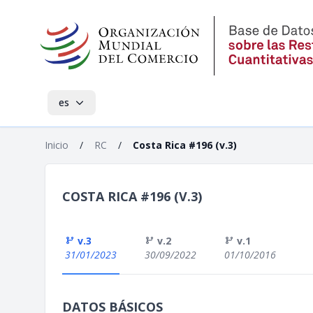
es
Inicio
/
RC
/
Costa Rica #196 (v.3)
COSTA RICA #196 (V.3)
v.3
v.2
v.1
31/01/2023
30/09/2022
01/10/2016
DATOS BÁSICOS