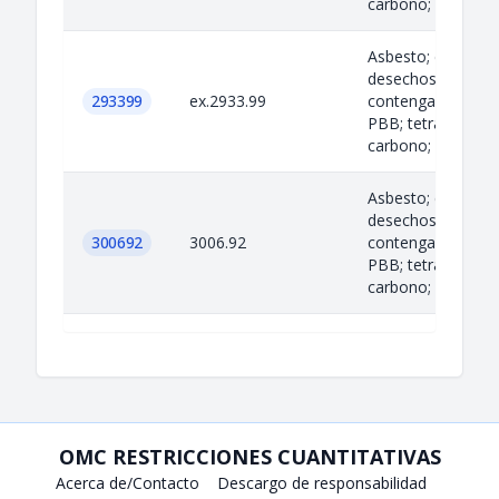
carbono; ciertos...
Asbesto; criolita;
desechos de acei
293399
ex.2933.99
contengan PCB; P
PBB; tetracloruro
carbono; ciertos...
Asbesto; criolita;
desechos de acei
300692
3006.92
contengan PCB; P
PBB; tetracloruro
carbono; ciertos...
OMC RESTRICCIONES CUANTITATIVAS
Acerca de/Contacto
Descargo de responsabilidad