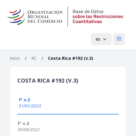
es
Menú pri
Inicio
/
RC
/
Costa Rica #192 (v.3)
COSTA RICA #192 (V.3)
v.3
31/01/2023
v.2
30/09/2022