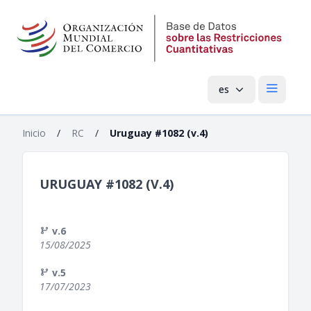
es
Menú pri
Inicio
/
RC
/
Uruguay #1082 (v.4)
URUGUAY #1082 (V.4)
v.6
15/08/2025
v.5
17/07/2023