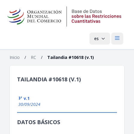
es
Menú pri
Inicio
/
RC
/
Tailandia #10618 (v.1)
TAILANDIA #10618 (V.1)
v.1
30/09/2024
DATOS BÁSICOS