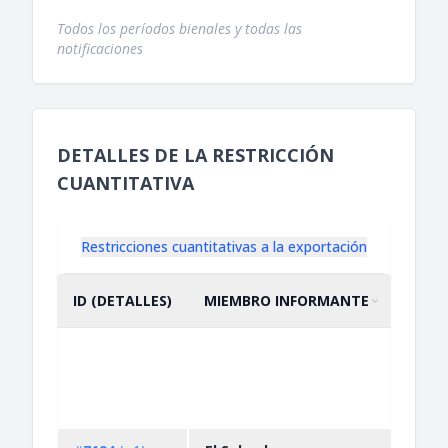
Todos los períodos bienales y todas las
notificaciones
DETALLES DE LA RESTRICCIÓN
CUANTITATIVA
Restricciones cuantitativas a la exportación
ID (DETALLES)
MIEMBRO INFORMANTE
DESC
ORDENAR POR
ASCENDENTE
Prohi
temp
la
expo
de