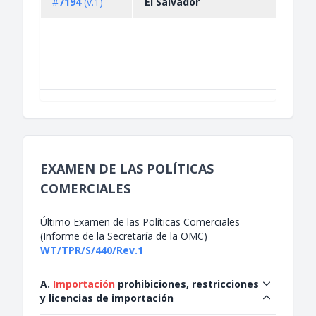
#
7194
(v.1)
El Salvador
dete
legu
seca
a la
pand
COVI.
EXAMEN DE LAS POLÍTICAS
COMERCIALES
Último Examen de las Políticas Comerciales
(Informe de la Secretaría de la OMC)
WT/TPR/S/440/Rev.1
A.
Importación
prohibiciones, restricciones
y licencias de importación