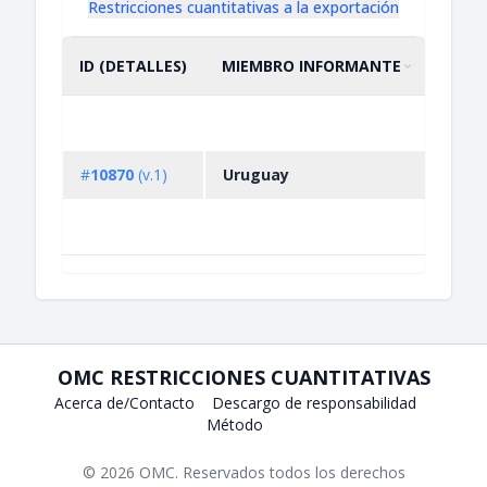
Restricciones cuantitativas a la exportación
ID (DETALLES)
MIEMBRO INFORMANTE
DESC
ORDENAR POR
ASCENDENTE
Prohi
la im
de
#
10870
(v.1)
Uruguay
cont
orgá
persi
OMC RESTRICCIONES CUANTITATIVAS
Acerca de/Contacto
Descargo de responsabilidad
Método
© 2026
OMC
. Reservados todos los derechos