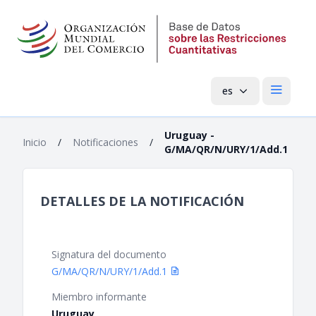
es
Menú pri
Uruguay -
Inicio
/
Notificaciones
/
G/MA/QR/N/URY/1/Add.1
DETALLES DE LA NOTIFICACIÓN
Signatura del documento
G/MA/QR/N/URY/1/Add.1
Miembro informante
Uruguay