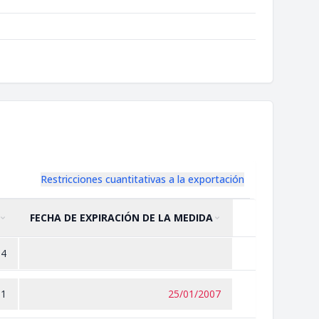
Restricciones cuantitativas a la exportación
FECHA DE EXPIRACIÓN DE LA MEDIDA
ORDENAR POR
ASCENDENTE
ORDENAR POR
ASCENDENTE
14
01
25/01/2007