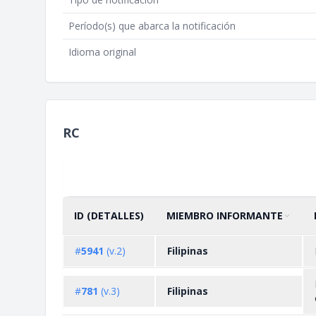
Período(s) que abarca la notificación
Idioma original
RC
ID (DETALLES)
MIEMBRO INFORMANTE
ORDENAR POR
ASCENDENTE
#
5941
(v.2)
Filipinas
#
781
(v.3)
Filipinas