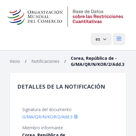
es
Menú pri
Corea, República de -
Inicio
/
Notificaciones
/
G/MA/QR/N/KOR/2/Add.3
DETALLES DE LA NOTIFICACIÓN
Signatura del documento
G/MA/QR/N/KOR/2/Add.3
Miembro informante
Corea, República de