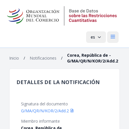
es
Menú pri
Corea, República de -
Inicio
/
Notificaciones
/
G/MA/QR/N/KOR/2/Add.2
DETALLES DE LA NOTIFICACIÓN
Signatura del documento
G/MA/QR/N/KOR/2/Add.2
Miembro informante
Corea, República de