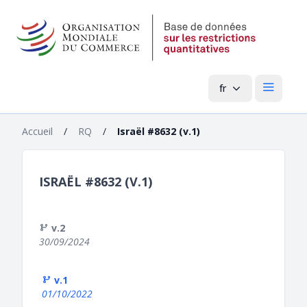
fr
Menu pri
Accueil
/
RQ
/
Israël #8632 (v.1)
ISRAËL #8632 (V.1)
v.2
30/09/2024
v.1
01/10/2022