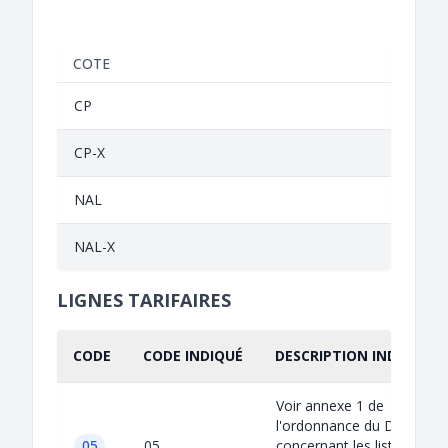
COTE
CP
CP-X
NAL
NAL-X
LIGNES TARIFAIRES
CODE
CODE INDIQUÉ
DESCRIPTION INDIQUÉE
Voir annexe 1 de
l'ordonnance du DETEC
05
05
concernant les listes