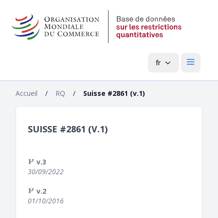
fr
Menu pri
Accueil
/
RQ
/
Suisse #2861 (v.1)
SUISSE #2861 (V.1)
v.3
30/09/2022
v.2
01/10/2016