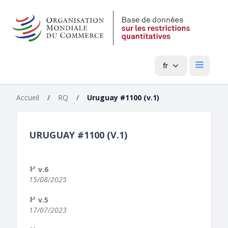
fr
Menu pri
Accueil
/
RQ
/
Uruguay #1100 (v.1)
URUGUAY #1100 (V.1)
v.6
15/08/2025
v.5
17/07/2023