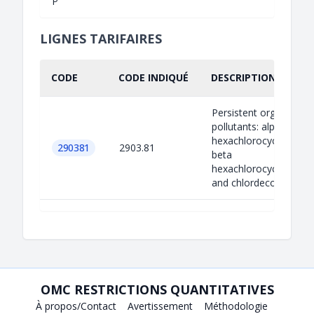
P
LIGNES TARIFAIRES
CODE
CODE INDIQUÉ
DESCRIPTION INDIQU
Persistent organic
pollutants: alpha
hexachlorocyclohexan
290381
2903.81
beta
hexachlorocyclohexan
and chlordeco...
OMC RESTRICTIONS QUANTITATIVES
À propos/Contact
Avertissement
Méthodologie