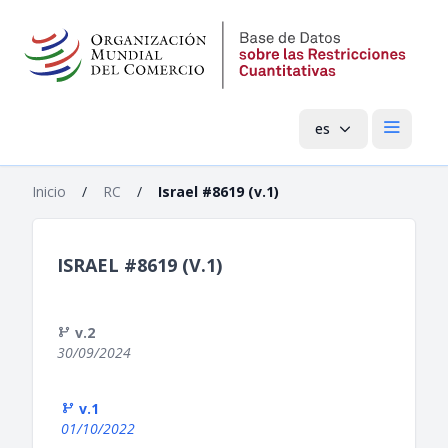
es
Menú pri
Inicio
/
RC
/
Israel #8619 (v.1)
ISRAEL #8619 (V.1)
v.2
30/09/2024
v.1
01/10/2022