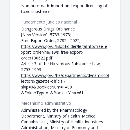
Non-automatic import and export licensing of
toxic substances
Fundamento jurídico nacional
Dangerous Drugs Ordinance
[New Version], 5733-1973;
Free Export Order, 5782 - 2022;
https://www.gov.il/BlobFolder/legalinfo/free_e
xport_order/he/laws_free-export-
order130622.pdf
Article 3 of the Hazardous Substance Law,
5753-1993
https://www.gov.il/he/departments/dynamiccol
lectors/gazette-official?
skip=0&BookletNum=1408
&FolderType=1&BookletYear=61
Mecanismo administrativo
Administered by the Pharmacology
Department, Ministry of Health; Medical
Cannabis Unit, Ministry of Health; Industries
Administration, Ministry of Economy and