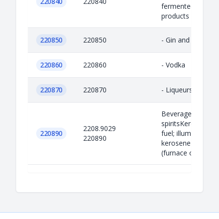
220840
220840
fermented sugar-
products
220850
220850
- Gin and Geneva
220860
220860
- Vodka
220870
220870
- Liqueurs and cor
Beverages and
spiritsKerosene; t
2208.9029
220890
fuel; illuminating
220890
kerosene (IK) and f
(furnace oil)....