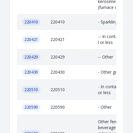
kerosene (IK) and f
(furnace oil)....
220410
220410
- Sparkling wine
-- In containers ho
220421
220421
l or less
220429
220429
-- Other
220430
220430
- Other grape mus
- In containers hol
220510
220510
or less
220590
220590
- Other
Other fermented
beverages (for ex