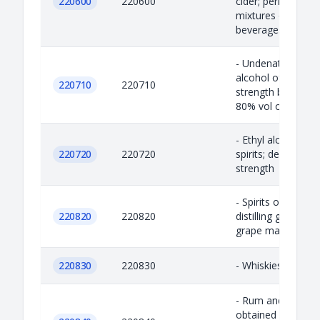
220600
220600
cider; perry; mead)
mixtures of ferm
beverages and mix.
- Undenatured eth
alcohol of an alco
220710
220710
strength by volum
80% vol or higher
- Ethyl alcohol an
220720
220720
spirits; denatured;
strength
- Spirits obtained 
220820
220820
distilling grape wi
grape marc
220830
220830
- Whiskies
- Rum and other sp
obtained by distill