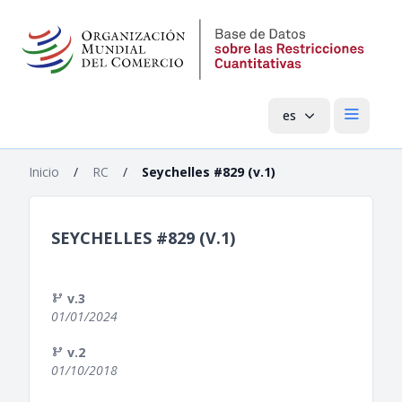
es
Menú pri
Inicio
/
RC
/
Seychelles #829 (v.1)
SEYCHELLES #829 (V.1)
v.3
01/01/2024
v.2
01/10/2018