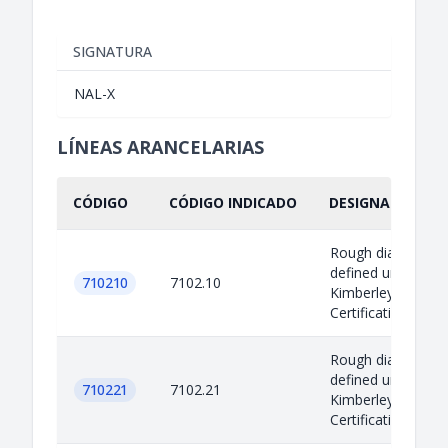
SIGNATURA
NAL-X
LÍNEAS ARANCELARIAS
CÓDIGO
CÓDIGO INDICADO
DESIGNACIÓN IN
Rough diamonds 
defined under the
710210
7102.10
Kimberley Proces
Certification Sch
Rough diamonds 
defined under the
710221
7102.21
Kimberley Proces
Certification Sch