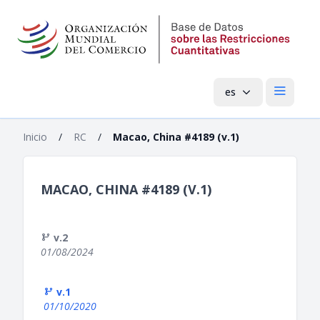
es
Menú pri
Inicio
/
RC
/
Macao, China #4189 (v.1)
MACAO, CHINA #4189 (V.1)
v.2
01/08/2024
v.1
01/10/2020