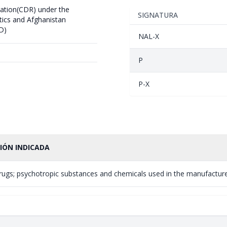
ation(CDR) under the
SIGNATURA
tics and Afghanistan
D)
NAL-X
P
P-X
IÓN INDICADA
rugs; psychotropic substances and chemicals used in the manufacture;