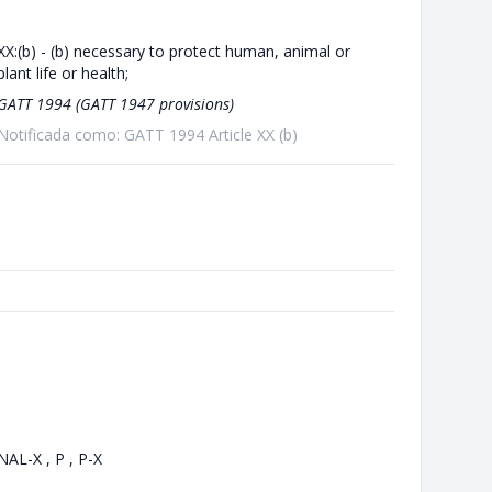
XX:(b) - (b) necessary to protect human, animal or
plant life or health;
GATT 1994 (GATT 1947 provisions)
Notificada como: GATT 1994 Article XX (b)
NAL-X , P , P-X