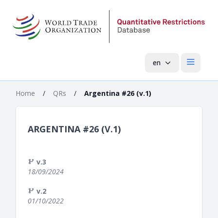
en
Open mai
Home
/
QRs
/
Argentina #26 (v.1)
ARGENTINA #26 (V.1)
v.3
18/09/2024
v.2
01/10/2022